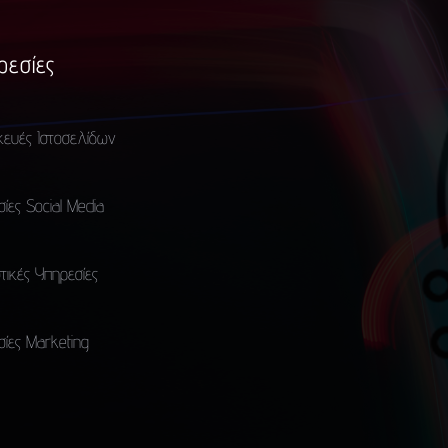
ρεσίες
κευές Ιστοσελίδων
ίες Social Media
τικές Υπηρεσίες
ίες Marketing