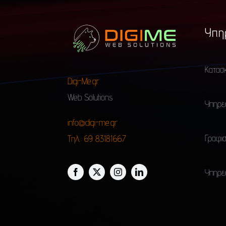
Υπη
Κατασ
Digi-Me.gr
Web Solutions
Υπηρεσ
info@digi-me.gr
Γραφισ
Τηλ.: 69 83181667
Υπηρεσ