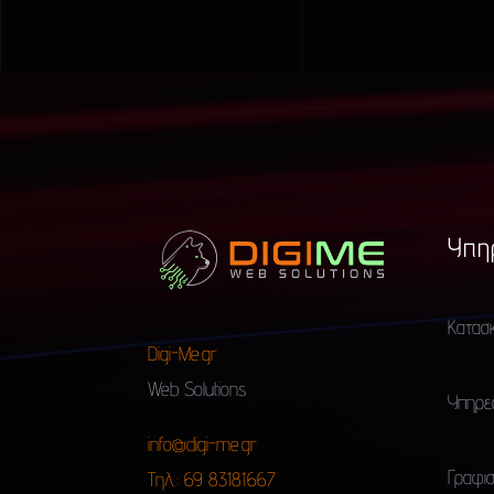
Υπη
Κατασ
Digi-Me.gr
Web Solutions
Υπηρεσ
info@digi-me.gr
Γραφισ
Τηλ.: 69 83181667