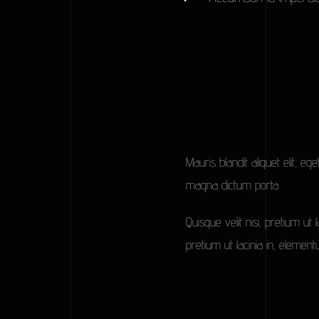
Mauris blandit aliquet elit, ege
magna dictum porta.
Quisque velit nisi, pretium ut 
pretium ut lacinia in, elemen