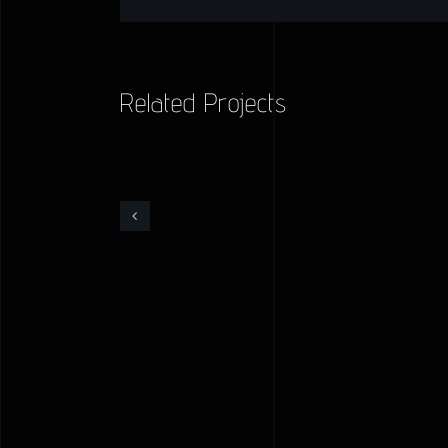
Related Projects
Reflex
Victory
short
film
editing