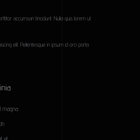
ttitor accumsan tincidunt. Nulla quis lorem ut
ing elit. Pellentesque in ipsum id orci porta
inia
ed magna.
bh.
 et.