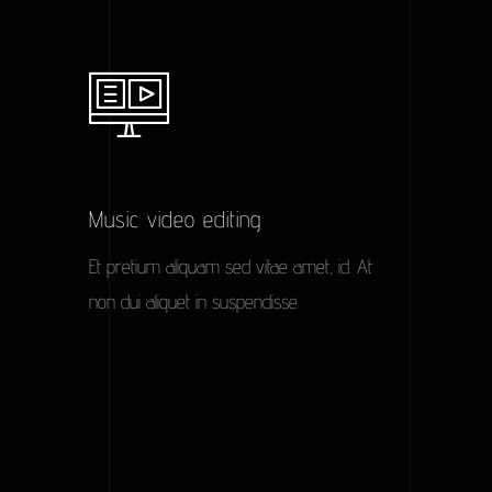
Music video editing
Et pretium aliquam sed vitae amet, id. At
non dui aliquet in suspendisse.