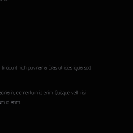
t tincidunt nibh pulvinar a. Cras ultricies ligula sed
lacinia in, elementum id enim. Quisque velit nisi,
tum id enim.