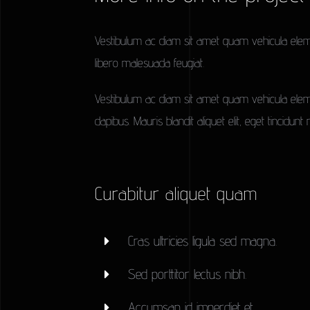
Vestibulum ac diam sit amet quam vehicula ele
libero malesuada feugiat.
Vestibulum ac diam sit amet quam vehicula elemen
dapibus. Mauris blandit aliquet elit, eget tincidunt 
Curabitur aliquet quam
Cras ultricies ligula sed magna.
Sed porttitor lectus nibh.
Accumsan id imperdiet et.