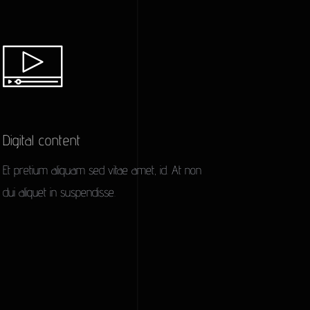
Digital content
Et pretium aliquam sed vitae amet, id. At non
dui aliquet in suspendisse.