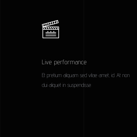
Live performance
Et pretium aliquam sed vitae amet, id. At non
dui aliquet in suspendisse.