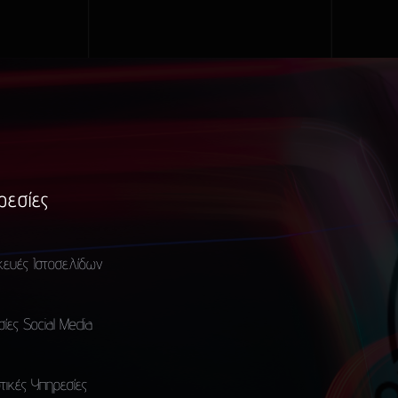
ρεσίες
κευές Ιστοσελίδων
ίες Social Media
τικές Υπηρεσίες