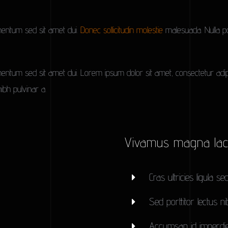
mentum sed sit amet dui.
Donec sollicitudin molestie
malesuada. Nulla por
tum sed sit amet dui. Lorem ipsum dolor sit amet, consectetur adipisc
nibh pulvinar a.
Vivamus magna lac
Cras ultricies ligula s
Sed porttitor lectus ni
Accumsan id imperdiet