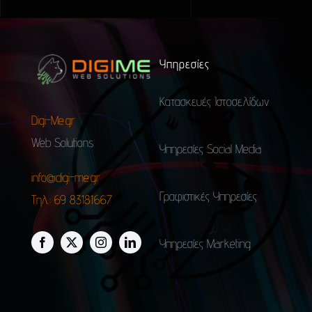
Υπηρεσίες
Κατασκευές Ιστοσελίδων
Digi-Me.gr
Web Solutions
Υπηρεσίες Social Media
info@digi-me.gr
Γραφιστικές Υπηρεσίες
Τηλ.: 69 83181667
Υπηρεσίες Marketing