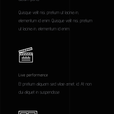
Quisque velit nisi, pretium ut lacinia in,
elementum id enim. Quisque velit nisi, pretium
ut lacinia in, elementum id enim.
Live performance
Et pretium aliquam sed vitae amet, id. At non
dui aliquet in suspendisse.