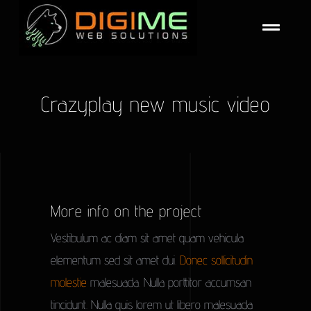
Skip
to
Toggle
content
Navigat
Αρχική
Crazyplay new music video
Digi-ME
Υπηρεσίες
Blog
More info on the project
Επικοινωνία
Vestibulum ac diam sit amet quam vehicula
elementum sed sit amet dui.
Donec sollicitudin
molestie
malesuada. Nulla porttitor accumsan
tincidunt. Nulla quis lorem ut libero malesuada