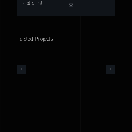
Platform!
Related Projects
Reflex
Premios
Victory
feroz
short
music
film
festival
editing
2019