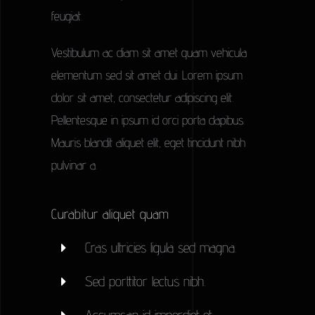
feugiat.
Vestibulum ac diam sit amet quam vehicula
elementum sed sit amet dui. Lorem ipsum
dolor sit amet, consectetur adipiscing elit.
Pellentesque in ipsum id orci porta dapibus.
Mauris blandit aliquet elit, eget tincidunt nibh
pulvinar a.
Curabitur aliquet quam
Cras ultricies ligula sed magna.
Sed porttitor lectus nibh.
Accumsan id imperdiet et.